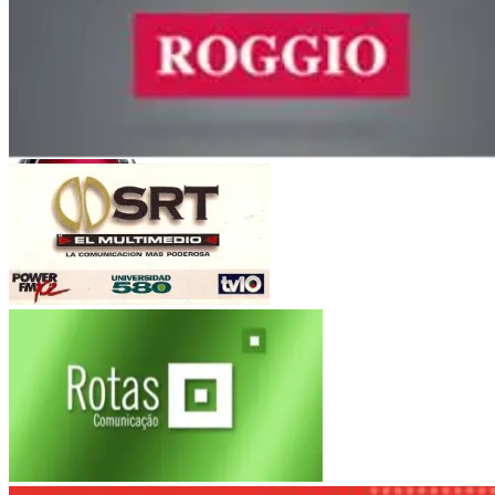
Orfeo Superdomo
Córdoba
Roggio
Fiat Auto
(Argentina-Brasil)
Multimedio SRT
Electroingeniería