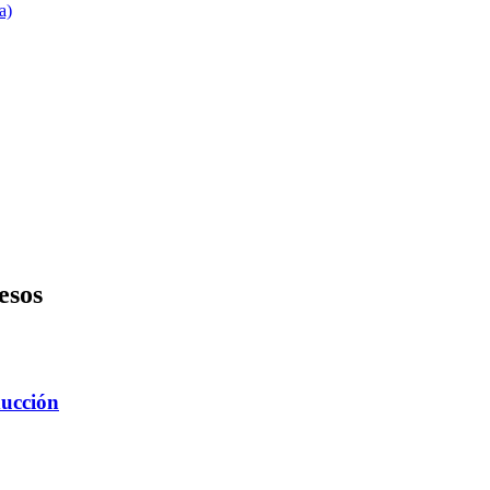
a)
esos
ducción