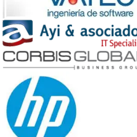
Vates
Ayi y Asociados
Corbis Global