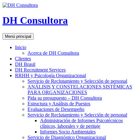
DH Consultora
Buscar
Saltar
Menú principal
al
contenido
Inicio
Acerca de DH Consultora
Clientes
DH Brasil
DH Recruitment Services
RRHH y Psicología Organizacional
Servicio de Reclutamiento y Selección de personal
ANÁLISIS Y CONSTELACIONES SISTÉMICAS
PARA ORGANIZACIONES
Pida su presupuesto – DH Consultora
Estructura y Análisis de Puestos
Evaluaciones de Desempeño
Servicio de Reclutamiento y Selección de personal
Administración de Informes Psicotécnicos
clínicos, laborales y de peritaje
Informes Socio Ambientales
Servicio de Diagnóstico Organizacional