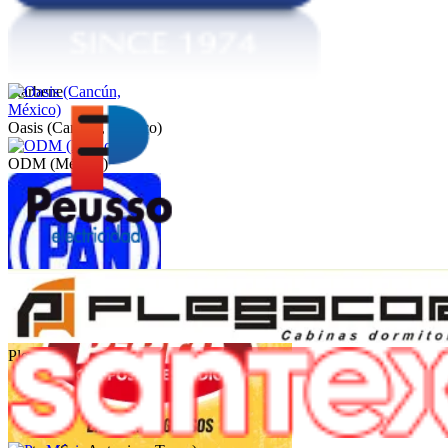
Starbene
Oasis (Cancún, México)
ODM (México)
Peusso
PAN (México)
Plegacor