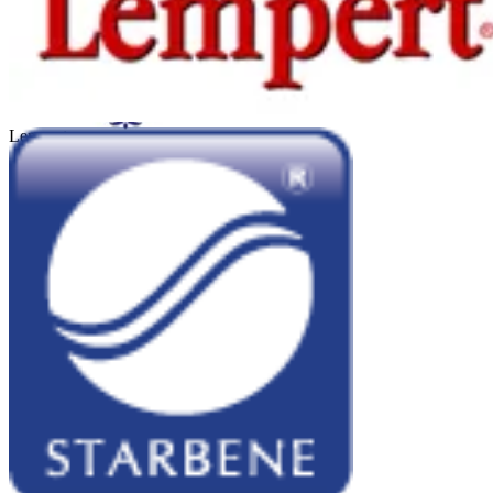
Kadicard
Lempert
Sheraton Córdoba