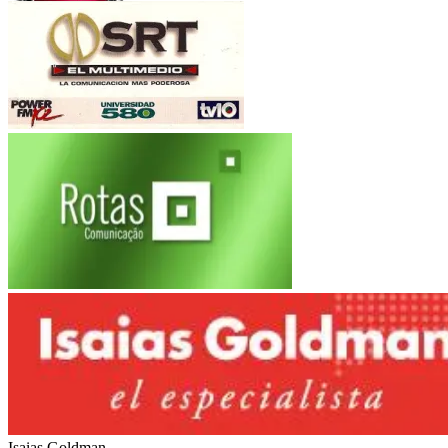
Roggio
Fiat Auto
(Argentina-Brasil)
Multimedio SRT
Electroingeniería
Rotas Comunicacao
Marítimas Heinlein
Isaias Goldman