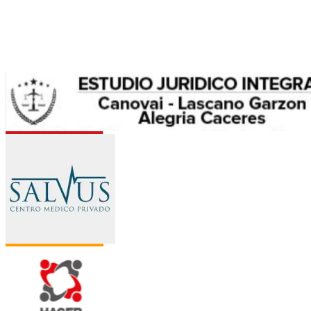
Allus
Jazztel