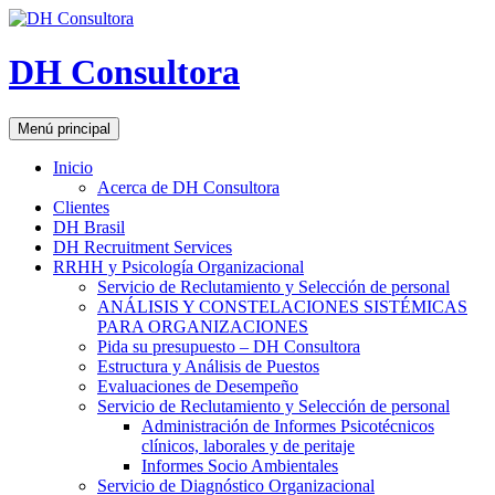
DH Consultora
Buscar
Saltar
Menú principal
al
contenido
Inicio
Acerca de DH Consultora
Clientes
DH Brasil
DH Recruitment Services
RRHH y Psicología Organizacional
Servicio de Reclutamiento y Selección de personal
ANÁLISIS Y CONSTELACIONES SISTÉMICAS
PARA ORGANIZACIONES
Pida su presupuesto – DH Consultora
Estructura y Análisis de Puestos
Evaluaciones de Desempeño
Servicio de Reclutamiento y Selección de personal
Administración de Informes Psicotécnicos
clínicos, laborales y de peritaje
Informes Socio Ambientales
Servicio de Diagnóstico Organizacional