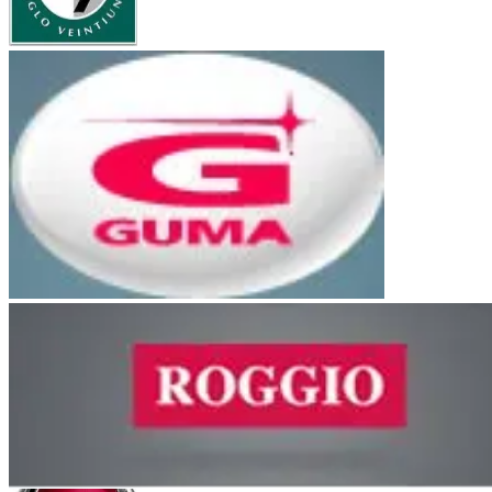
UE Siglo 21
Bancor
Guma
Orfeo Superdomo
Córdoba