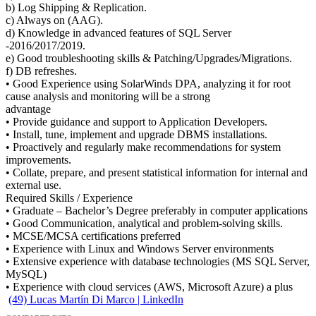
b) Log Shipping & Replication.
c) Always on (AAG).
d) Knowledge in advanced features of SQL Server
-2016/2017/2019.
e) Good troubleshooting skills & Patching/Upgrades/Migrations.
f) DB refreshes.
• Good Experience using SolarWinds DPA, analyzing it for root
cause analysis and monitoring will be a strong
advantage
• Provide guidance and support to Application Developers.
• Install, tune, implement and upgrade DBMS installations.
• Proactively and regularly make recommendations for system
improvements.
• Collate, prepare, and present statistical information for internal and
external use.
Required Skills / Experience
• Graduate – Bachelor’s Degree preferably in computer applications
• Good Communication, analytical and problem-solving skills.
• MCSE/MCSA certifications preferred
• Experience with Linux and Windows Server environments
• Extensive experience with database technologies (MS SQL Server,
MySQL)
• Experience with cloud services (AWS, Microsoft Azure) a plus
(49) Lucas Martín Di Marco | LinkedIn