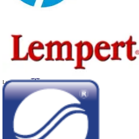
Hewlet Packard
Kadicard
Lempert
Sheraton Córdoba