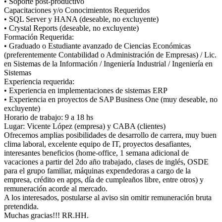
• Soporte post-productivo
Capacitaciones y/o Conocimientos Requeridos
• SQL Server y HANA (deseable, no excluyente)
• Crystal Reports (deseable, no excluyente)
Formación Requerida:
• Graduado o Estudiante avanzado de Ciencias Económicas
(preferentemente Contabilidad o Administración de Empresas) / Lic.
en Sistemas de la Información / Ingeniería Industrial / Ingeniería en
Sistemas
Experiencia requerida:
• Experiencia en implementaciones de sistemas ERP
• Experiencia en proyectos de SAP Business One (muy deseable, no
excluyente)
Horario de trabajo: 9 a 18 hs
Lugar: Vicente López (empresa) y CABA (clientes)
Ofrecemos amplias posibilidades de desarrollo de carrera, muy buen
clima laboral, excelente equipo de IT, proyectos desafiantes,
interesantes beneficios (home-office, 1 semana adicional de
vacaciones a partir del 2do año trabajado, clases de inglés, OSDE
para el grupo familiar, máquinas expendedoras a cargo de la
empresa, crédito en apps, día de cumpleaños libre, entre otros) y
remuneración acorde al mercado.
A los interesados, postularse al aviso sin omitir remuneración bruta
pretendida.
Muchas gracias!!! RR.HH.