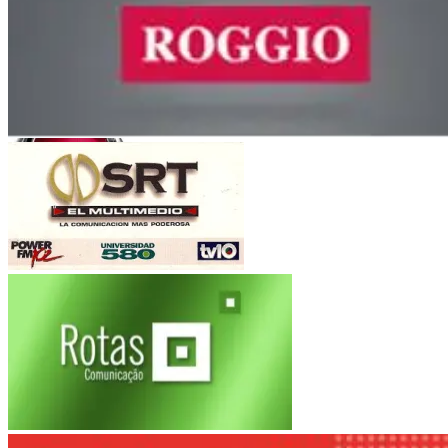
Orfeo Superdomo
Córdoba
Roggio
Fiat Auto
(Argentina-Brasil)
Multimedio SRT
Electroingeniería
Rotas Comunicacao