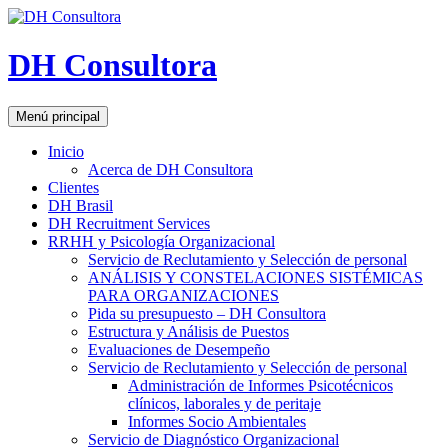
DH Consultora
Buscar
Saltar
Menú principal
al
contenido
Inicio
Acerca de DH Consultora
Clientes
DH Brasil
DH Recruitment Services
RRHH y Psicología Organizacional
Servicio de Reclutamiento y Selección de personal
ANÁLISIS Y CONSTELACIONES SISTÉMICAS
PARA ORGANIZACIONES
Pida su presupuesto – DH Consultora
Estructura y Análisis de Puestos
Evaluaciones de Desempeño
Servicio de Reclutamiento y Selección de personal
Administración de Informes Psicotécnicos
clínicos, laborales y de peritaje
Informes Socio Ambientales
Servicio de Diagnóstico Organizacional