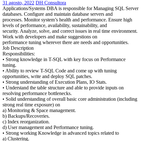
31 agosto, 2022
DH Consultora
Applications/Systems DBA is responsible for Managing SQL Server
databases. Configure and maintain database servers and
processes. Monitor system’s health and performance. Ensure high
levels of performance, availability, sustainability, and
security. Analyze, solve, and correct issues in real time environment.
Work with developers and make suggestions on
performance tuning wherever there are needs and opportunities.
Job Description
Responsibilities:
• Strong knowledge in T-SQL with key focus on Performance
tuning.
• Ability to review T-SQL Code and come up with tuning
opportunities, write and deploy SQL patches.
• Strong understanding of Execution Plans, IO Stats.
• Understand the table structure and able to provide inputs on
resolving performance bottlenecks.
• Solid understanding of overall basic core administration (including
strong real time exposure) on
a) Monitoring & Space management.
b) Backups/Recoveries.
c) Index reorganization.
d) User management and Performance tuning.
• Strong working Knowledge in advanced topics related to
a) Clustering.