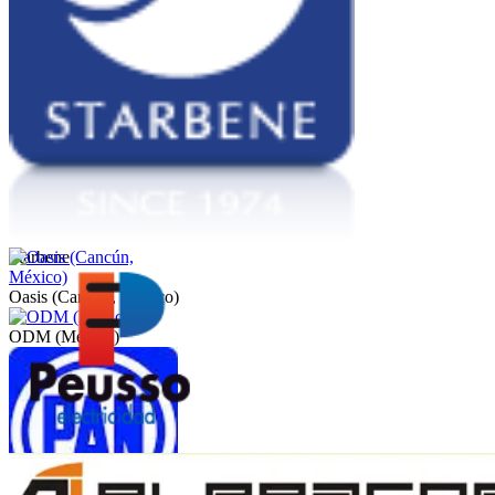
Starbene
Oasis (Cancún, México)
ODM (México)
Peusso