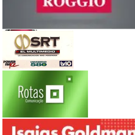
Orfeo Superdomo
Córdoba
Roggio
Fiat Auto
(Argentina-Brasil)
Multimedio SRT
Electroingeniería
Rotas Comunicacao
Marítimas Heinlein