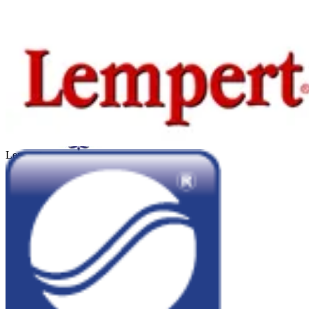
Hewlet Packard
Kadicard
Lempert
Sheraton Córdoba