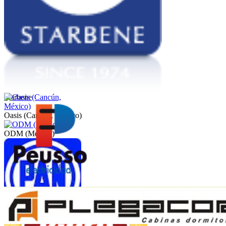
Starbene
Oasis (Cancún, México)
ODM (México)
Peusso
PAN (México)