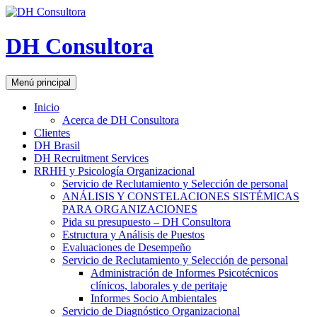
DH Consultora
Buscar
Saltar
Menú principal
al
contenido
Inicio
Acerca de DH Consultora
Clientes
DH Brasil
DH Recruitment Services
RRHH y Psicología Organizacional
Servicio de Reclutamiento y Selección de personal
ANÁLISIS Y CONSTELACIONES SISTÉMICAS
PARA ORGANIZACIONES
Pida su presupuesto – DH Consultora
Estructura y Análisis de Puestos
Evaluaciones de Desempeño
Servicio de Reclutamiento y Selección de personal
Administración de Informes Psicotécnicos
clínicos, laborales y de peritaje
Informes Socio Ambientales
Servicio de Diagnóstico Organizacional