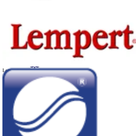
Hewlet Packard
Kadicard
Lempert
Sheraton Córdoba