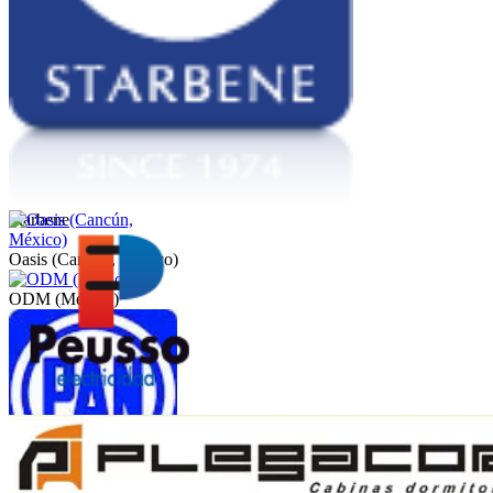
Starbene
Oasis (Cancún, México)
ODM (México)
Peusso
PAN (México)