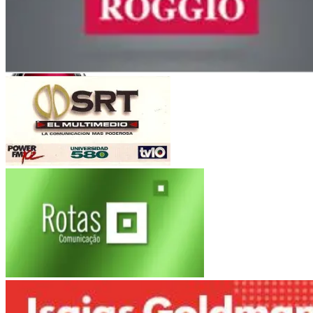
Orfeo Superdomo
Córdoba
Roggio
Fiat Auto
(Argentina-Brasil)
Multimedio SRT
Electroingeniería
Rotas Comunicacao
Marítimas Heinlein