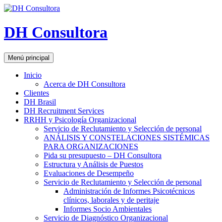
DH Consultora
Buscar
Saltar
Menú principal
al
contenido
Inicio
Acerca de DH Consultora
Clientes
DH Brasil
DH Recruitment Services
RRHH y Psicología Organizacional
Servicio de Reclutamiento y Selección de personal
ANÁLISIS Y CONSTELACIONES SISTÉMICAS
PARA ORGANIZACIONES
Pida su presupuesto – DH Consultora
Estructura y Análisis de Puestos
Evaluaciones de Desempeño
Servicio de Reclutamiento y Selección de personal
Administración de Informes Psicotécnicos
clínicos, laborales y de peritaje
Informes Socio Ambientales
Servicio de Diagnóstico Organizacional