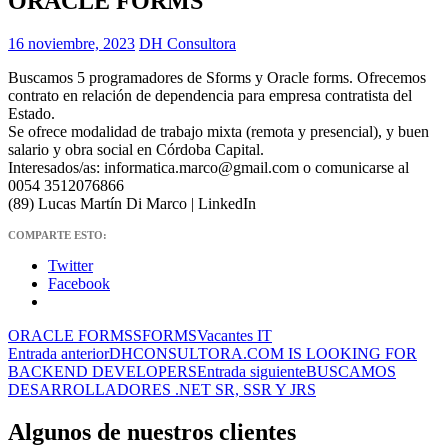
ORACLE FORMS
16 noviembre, 2023
DH Consultora
Buscamos 5 programadores de Sforms y Oracle forms. Ofrecemos
contrato en relación de dependencia para empresa contratista del
Estado.
Se ofrece modalidad de trabajo mixta (remota y presencial), y buen
salario y obra social en Córdoba Capital.
Interesados/as: informatica.marco@gmail.com o comunicarse al
0054 3512076866
(89) Lucas Martín Di Marco | LinkedIn
COMPARTE ESTO:
Twitter
Facebook
ORACLE FORMS
SFORMS
Vacantes IT
Navegación
Entrada anterior
DHCONSULTORA.COM IS LOOKING FOR
BACKEND DEVELOPERS
Entrada siguiente
BUSCAMOS
de
DESARROLLADORES .NET SR, SSR Y JRS
entradas
Algunos de nuestros clientes