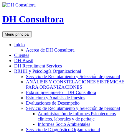
DH Consultora
Buscar
Saltar
Menú principal
al
contenido
Inicio
Acerca de DH Consultora
Clientes
DH Brasil
DH Recruitment Services
RRHH y Psicología Organizacional
Servicio de Reclutamiento y Selección de personal
ANÁLISIS Y CONSTELACIONES SISTÉMICAS
PARA ORGANIZACIONES
Pida su presupuesto – DH Consultora
Estructura y Análisis de Puestos
Evaluaciones de Desempeño
Servicio de Reclutamiento y Selección de personal
Administración de Informes Psicotécnicos
clínicos, laborales y de peritaje
Informes Socio Ambientales
Servicio de Diagnóstico Organizacional