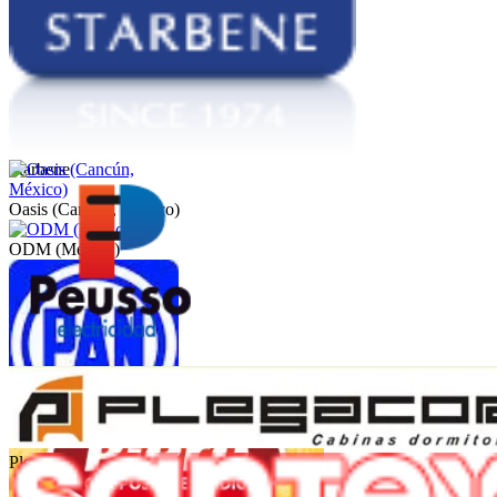
Starbene
Oasis (Cancún, México)
ODM (México)
Peusso
PAN (México)
Plegacor