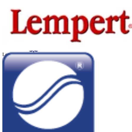
Kadicard
Lempert
Sheraton Córdoba