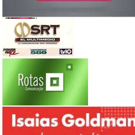
Córdoba
Roggio
Fiat Auto
(Argentina-Brasil)
Multimedio SRT
Electroingeniería
Rotas Comunicacao
Marítimas Heinlein