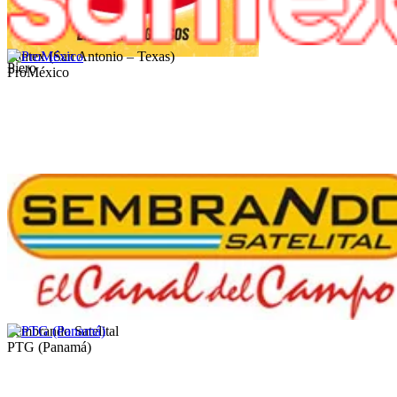
Santex (San Antonio – Texas)
Piero
ProMéxico
Sembrando Satelital
PTG (Panamá)