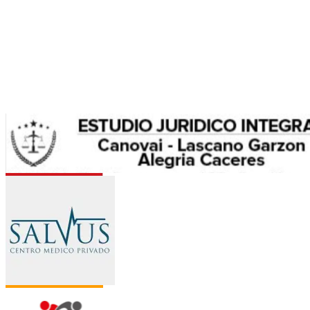
Allus
Jazztel