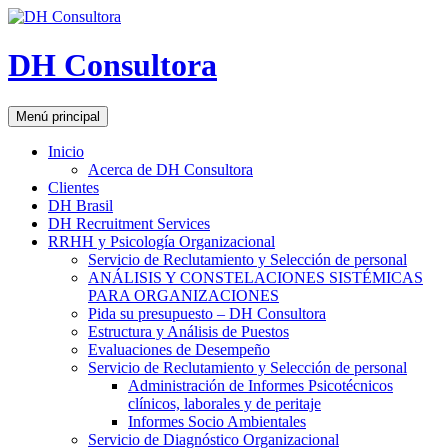
DH Consultora
Buscar
Saltar
Menú principal
al
contenido
Inicio
Acerca de DH Consultora
Clientes
DH Brasil
DH Recruitment Services
RRHH y Psicología Organizacional
Servicio de Reclutamiento y Selección de personal
ANÁLISIS Y CONSTELACIONES SISTÉMICAS
PARA ORGANIZACIONES
Pida su presupuesto – DH Consultora
Estructura y Análisis de Puestos
Evaluaciones de Desempeño
Servicio de Reclutamiento y Selección de personal
Administración de Informes Psicotécnicos
clínicos, laborales y de peritaje
Informes Socio Ambientales
Servicio de Diagnóstico Organizacional