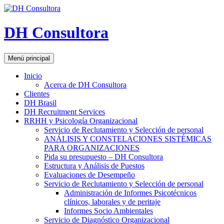
DH Consultora
Buscar
Saltar
Menú principal
al
contenido
Inicio
Acerca de DH Consultora
Clientes
DH Brasil
DH Recruitment Services
RRHH y Psicología Organizacional
Servicio de Reclutamiento y Selección de personal
ANÁLISIS Y CONSTELACIONES SISTÉMICAS
PARA ORGANIZACIONES
Pida su presupuesto – DH Consultora
Estructura y Análisis de Puestos
Evaluaciones de Desempeño
Servicio de Reclutamiento y Selección de personal
Administración de Informes Psicotécnicos
clínicos, laborales y de peritaje
Informes Socio Ambientales
Servicio de Diagnóstico Organizacional