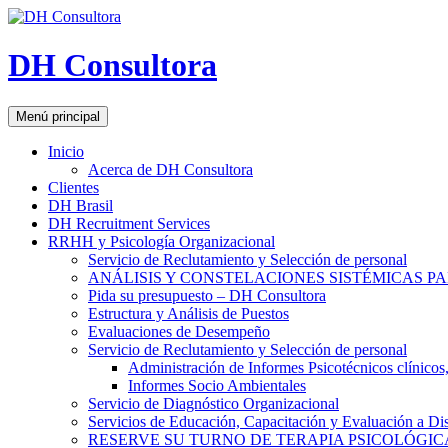
DH Consultora
Buscar
Saltar
Menú principal
al
contenido
Inicio
Acerca de DH Consultora
Clientes
DH Brasil
DH Recruitment Services
RRHH y Psicología Organizacional
Servicio de Reclutamiento y Selección de personal
ANÁLISIS Y CONSTELACIONES SISTÉMICAS P
Pida su presupuesto – DH Consultora
Estructura y Análisis de Puestos
Evaluaciones de Desempeño
Servicio de Reclutamiento y Selección de personal
Administración de Informes Psicotécnicos clínicos, 
Informes Socio Ambientales
Servicio de Diagnóstico Organizacional
Servicios de Educación, Capacitación y Evaluación a Dis
RESERVE SU TURNO DE TERAPIA PSICOLÓGIC