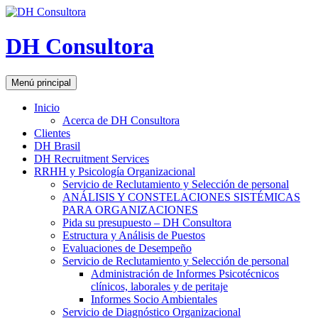
DH Consultora
Buscar
Saltar
Menú principal
al
contenido
Inicio
Acerca de DH Consultora
Clientes
DH Brasil
DH Recruitment Services
RRHH y Psicología Organizacional
Servicio de Reclutamiento y Selección de personal
ANÁLISIS Y CONSTELACIONES SISTÉMICAS
PARA ORGANIZACIONES
Pida su presupuesto – DH Consultora
Estructura y Análisis de Puestos
Evaluaciones de Desempeño
Servicio de Reclutamiento y Selección de personal
Administración de Informes Psicotécnicos
clínicos, laborales y de peritaje
Informes Socio Ambientales
Servicio de Diagnóstico Organizacional